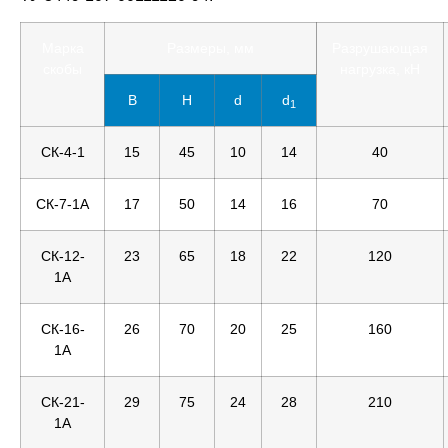
Марка
Размеры, мм
Разрушающая
скобы
нагрузка, кН
B
H
d
d
1
СК-4-1
15
45
10
14
40
СК-7-1А
17
50
14
16
70
СК-12-
23
65
18
22
120
1А
СК-16-
26
70
20
25
160
1А
СК-21-
29
75
24
28
210
1А